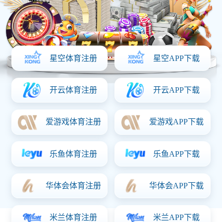
乐鱼官方端网站登录入口 · 值得信赖的
体育数据平台
乐鱼官方端网站登录入口 专注于构建一个以赛事内容、数据